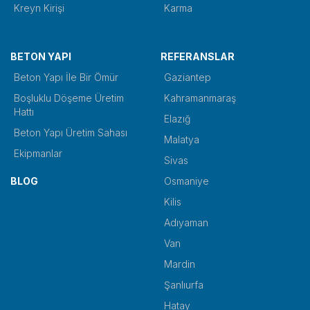
Kreyn Kirişi
Karma
BETON YAPI
REFERANSLAR
Beton Yapı İle Bir Ömür
Gaziantep
Boşluklu Döşeme Üretim
Kahramanmaraş
Hattı
Elazığ
Beton Yapı Üretim Sahası
Malatya
Ekipmanlar
Sivas
BLOG
Osmaniye
Kilis
Adıyaman
Van
Mardin
Şanlıurfa
Hatay