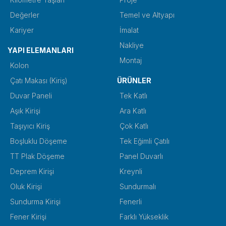
Değerler
Temel ve Altyapı
Kariyer
İmalat
Nakliye
YAPI ELEMANLARI
Montaj
Kolon
Çatı Makası (Kiriş)
ÜRÜNLER
Duvar Paneli
Tek Katlı
Aşık Kirişi
Ara Katlı
Taşıyıcı Kiriş
Çok Katlı
Boşluklu Döşeme
Tek Eğimli Çatılı
TT Plak Döşeme
Panel Duvarlı
Deprem Kirişi
Kreynli
Oluk Kirişi
Sundurmalı
Sundurma Kirişi
Fenerli
Fener Kirişi
Farklı Yükseklik