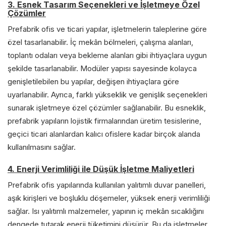
3. Esnek Tasarım Seçenekleri ve İşletmeye Özel
Çözümler
Prefabrik ofis ve ticari yapılar, işletmelerin taleplerine göre
özel tasarlanabilir. İç mekân bölmeleri, çalışma alanları,
toplantı odaları veya bekleme alanları gibi ihtiyaçlara uygun
şekilde tasarlanabilir. Modüler yapısı sayesinde kolayca
genişletilebilen bu yapılar, değişen ihtiyaçlara göre
uyarlanabilir. Ayrıca, farklı yükseklik ve genişlik seçenekleri
sunarak işletmeye özel çözümler sağlanabilir. Bu esneklik,
prefabrik yapıların lojistik firmalarından üretim tesislerine,
geçici ticari alanlardan kalıcı ofislere kadar birçok alanda
kullanılmasını sağlar.
4. Enerji Verimliliği ile Düşük İşletme Maliyetleri
Prefabrik ofis yapılarında kullanılan yalıtımlı duvar panelleri,
aşık kirişleri ve boşluklu döşemeler, yüksek enerji verimliliği
sağlar. Isı yalıtımlı malzemeler, yapının iç mekân sıcaklığını
dengede tutarak enerji tüketimini düşürür. Bu da işletmeler