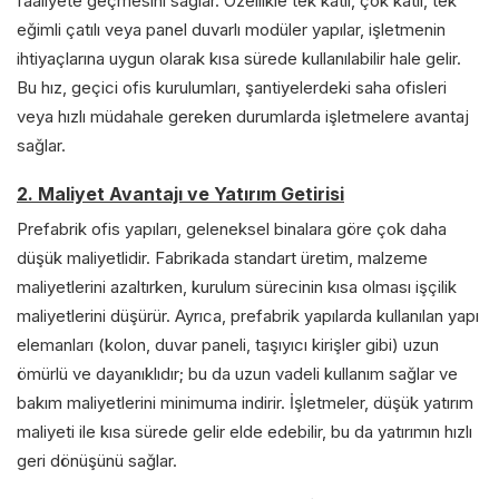
faaliyete geçmesini sağlar. Özellikle tek katlı, çok katlı, tek
eğimli çatılı veya panel duvarlı modüler yapılar, işletmenin
ihtiyaçlarına uygun olarak kısa sürede kullanılabilir hale gelir.
Bu hız, geçici ofis kurulumları, şantiyelerdeki saha ofisleri
veya hızlı müdahale gereken durumlarda işletmelere avantaj
sağlar.
2. Maliyet Avantajı ve Yatırım Getirisi
Prefabrik ofis yapıları, geleneksel binalara göre çok daha
düşük maliyetlidir. Fabrikada standart üretim, malzeme
maliyetlerini azaltırken, kurulum sürecinin kısa olması işçilik
maliyetlerini düşürür. Ayrıca, prefabrik yapılarda kullanılan yapı
elemanları (kolon, duvar paneli, taşıyıcı kirişler gibi) uzun
ömürlü ve dayanıklıdır; bu da uzun vadeli kullanım sağlar ve
bakım maliyetlerini minimuma indirir. İşletmeler, düşük yatırım
maliyeti ile kısa sürede gelir elde edebilir, bu da yatırımın hızlı
geri dönüşünü sağlar.