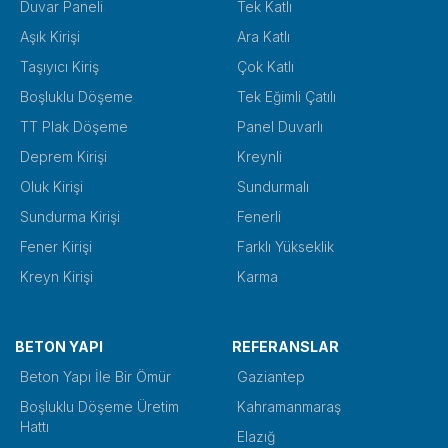
Duvar Paneli
Tek Katlı
Aşık Kirişi
Ara Katlı
Taşıyıcı Kiriş
Çok Katlı
Boşluklu Döşeme
Tek Eğimli Çatılı
TT Plak Döşeme
Panel Duvarlı
Deprem Kirişi
Kreynli
Oluk Kirişi
Sundurmalı
Sundurma Kirişi
Fenerli
Fener Kirişi
Farklı Yükseklik
Kreyn Kirişi
Karma
BETON YAPI
REFERANSLAR
Beton Yapı İle Bir Ömür
Gaziantep
Boşluklu Döşeme Üretim
Kahramanmaraş
Hattı
Elazığ