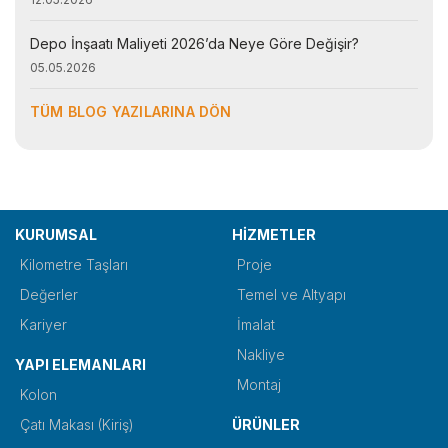
Depo İnşaatı Maliyeti 2026’da Neye Göre Değişir?
05.05.2026
TÜM BLOG YAZILARINA DÖN
KURUMSAL
HİZMETLER
Kilometre Taşları
Proje
Değerler
Temel ve Altyapı
Kariyer
İmalat
Nakliye
YAPI ELEMANLARI
Montaj
Kolon
Çatı Makası (Kiriş)
ÜRÜNLER