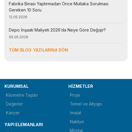
Fabrika Binası Yaptırmadan Önce Mutlaka Sorulması
Gereken 10 Soru
12.05.2026
Depo İnşaatı Maliyeti 2026’da Neye Göre Değişir?
05.05.2026
TÜM BLOG YAZILARINA DÖN
KURUMSAL
HİZMETLER
Kilometre Taşları
Proje
Değerler
Temel ve Altyapı
Kariyer
İmalat
Nakliye
YAPI ELEMANLARI
Montaj