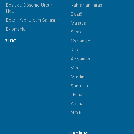
Boşluklu Döşeme Üretim
Kahramanmaraş
Hattı
Elazığ
Beton Yapı Üretim Sahası
Malatya
Ekipmanlar
Sivas
BLOG
Osmaniye
Kilis
Adıyaman
Van
Mardin
Şanlıurfa
Hatay
Adana
Niğde
Irak
İLETİŞİM