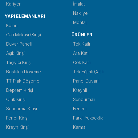
Kariyer
İmalat
Nakliye
YAPI ELEMANLARI
Montaj
Kolon
Çatı Makası (Kiriş)
ÜRÜNLER
Duvar Paneli
Tek Katlı
Aşık Kirişi
Ara Katlı
Taşıyıcı Kiriş
Çok Katlı
Boşluklu Döşeme
Tek Eğimli Çatılı
TT Plak Döşeme
Panel Duvarlı
Deprem Kirişi
Kreynli
Oluk Kirişi
Sundurmalı
Sundurma Kirişi
Fenerli
Fener Kirişi
Farklı Yükseklik
Kreyn Kirişi
Karma