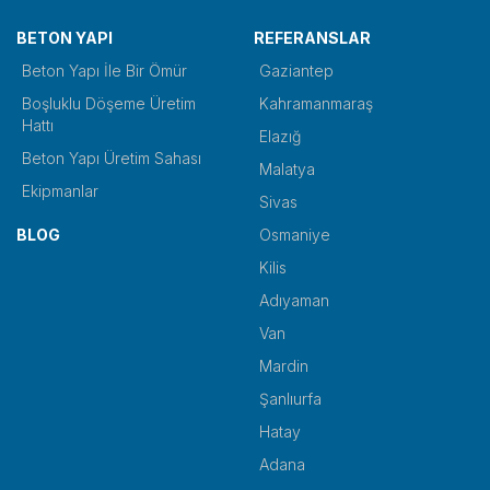
BETON YAPI
REFERANSLAR
Beton Yapı İle Bir Ömür
Gaziantep
Boşluklu Döşeme Üretim
Kahramanmaraş
Hattı
Elazığ
Beton Yapı Üretim Sahası
Malatya
Ekipmanlar
Sivas
BLOG
Osmaniye
Kilis
Adıyaman
Van
Mardin
Şanlıurfa
Hatay
Adana