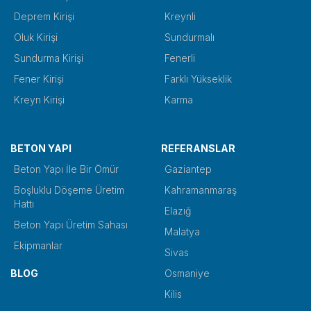
Deprem Kirişi
Kreynli
Oluk Kirişi
Sundurmalı
Sundurma Kirişi
Fenerli
Fener Kirişi
Farklı Yükseklik
Kreyn Kirişi
Karma
BETON YAPI
REFERANSLAR
Beton Yapı İle Bir Ömür
Gaziantep
Boşluklu Döşeme Üretim
Kahramanmaraş
Hattı
Elazığ
Beton Yapı Üretim Sahası
Malatya
Ekipmanlar
Sivas
BLOG
Osmaniye
Kilis