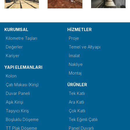
KURUMSAL
HİZMETLER
Kilometre Taşları
Proje
Değerler
Temel ve Altyapı
Kariyer
İmalat
Nakliye
YAPI ELEMANLARI
Montaj
Kolon
Çatı Makası (Kiriş)
ÜRÜNLER
Duvar Paneli
Tek Katlı
Aşık Kirişi
Ara Katlı
Taşıyıcı Kiriş
Çok Katlı
Boşluklu Döşeme
Tek Eğimli Çatılı
TT Plak Döşeme
Panel Duvarlı