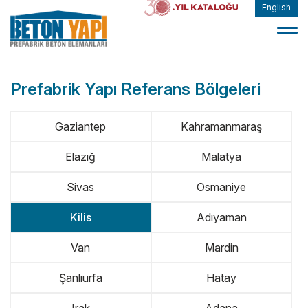
English
Prefabrik Yapı Referans Bölgeleri
Gaziantep
Kahramanmaraş
Elazığ
Malatya
Sivas
Osmaniye
Kilis
Adıyaman
Van
Mardin
Şanlıurfa
Hatay
Irak
Adana