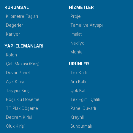
KURUMSAL
HİZMETLER
Kilometre Taşları
Proje
Değerler
Temel ve Altyapı
Kariyer
İmalat
Nakliye
YAPI ELEMANLARI
Montaj
Kolon
Çatı Makası (Kiriş)
ÜRÜNLER
Duvar Paneli
Tek Katlı
Aşık Kirişi
Ara Katlı
Taşıyıcı Kiriş
Çok Katlı
Boşluklu Döşeme
Tek Eğimli Çatılı
TT Plak Döşeme
Panel Duvarlı
Deprem Kirişi
Kreynli
Oluk Kirişi
Sundurmalı