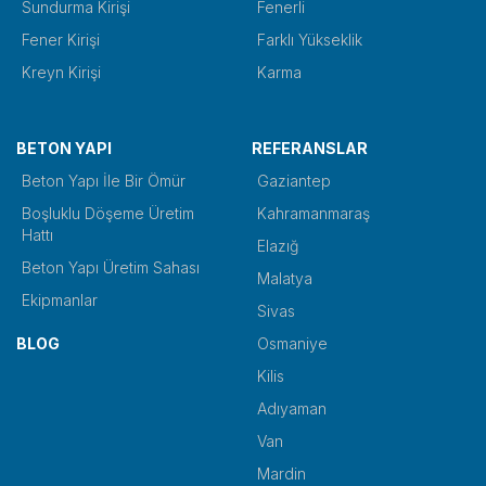
Sundurma Kirişi
Fenerli
Fener Kirişi
Farklı Yükseklik
Kreyn Kirişi
Karma
BETON YAPI
REFERANSLAR
Beton Yapı İle Bir Ömür
Gaziantep
Boşluklu Döşeme Üretim
Kahramanmaraş
Hattı
Elazığ
Beton Yapı Üretim Sahası
Malatya
Ekipmanlar
Sivas
BLOG
Osmaniye
Kilis
Adıyaman
Van
Mardin