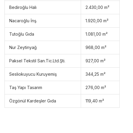
Bediroğlu Halı
2.430,00 m²
Nacaroğlu İnş.
1.920,00 m²
Tutoğlu Gıda
1.081,00 m²
Nur Zeytinyağ
968,00 m²
Paksel Tekstil San.Tic.Ltd.Şti.
927,00 m²
Sesliokuyucu Kuruyemiş
344,25 m²
Taş Yapı Tasarım
276,00 m²
Özgönül Kardeşler Gıda
119,40 m²