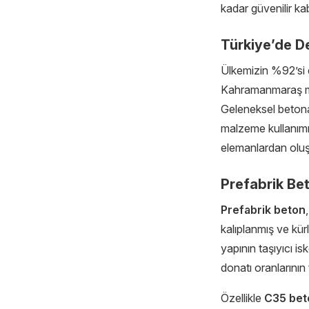
kadar güvenilir kab
Türkiye’de D
Ülkemizin %92’si 
Kahramanmaraş mer
Geleneksel betona
malzeme kullanımı 
elemanlardan oluşa
Prefabrik Bet
Prefabrik beton
kalıplanmış ve kü
yapının taşıyıcı is
donatı oranlarının 
Özellikle
C35 bet