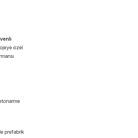
venli
rojeye özel
ormansı
 betonarme
de prefabrik