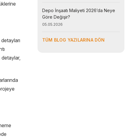
üklerine
Depo İnşaatı Maliyeti 2026’da Neye
Göre Değişir?
05.05.2026
 detayları
TÜM BLOG YAZILARINA DÖN
ntı
 detaylar,
arlarında
projeye
öneme
ede