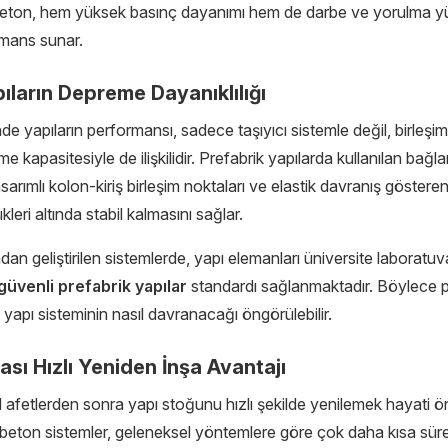
ıfı beton, hem yüksek basınç dayanımı hem de darbe ve yorulma y
rmans sunar.
ıların Depreme Dayanıklılığı
e yapıların performansı, sadece taşıyıcı sistemle değil, birleşim
 kapasitesiyle de ilişkilidir. Prefabrik yapılarda kullanılan bağla
sarımlı kolon-kiriş birleşim noktaları ve elastik davranış gösteren
leri altında stabil kalmasını sağlar.
dan geliştirilen sistemlerde, yapı elemanları üniversite laboratuv
güvenli prefabrik yapılar
standardı sağlanmaktadır. Böylece 
apı sisteminin nasıl davranacağı öngörülebilir.
sı Hızlı Yeniden İnşa Avantajı
 afetlerden sonra yapı stoğunu hızlı şekilde yenilemek hayati 
k beton sistemler, geleneksel yöntemlere göre çok daha kısa sür