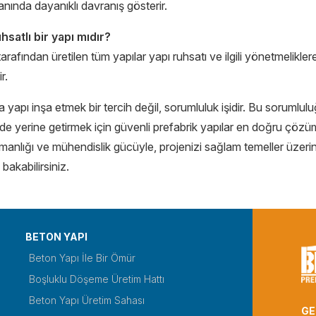
nında dayanıklı davranış gösterir.
hsatlı bir yapı mıdır?
arafından üretilen tüm yapılar yapı ruhsatı ve ilgili yönetmelikle
r.
apı inşa etmek bir tercih değil, sorumluluk işidir. Bu sorumlul
de yerine getirmek için güvenli prefabrik yapılar en doğru çözü
anlığı ve mühendislik gücüyle, projenizi sağlam temeller üzerine
akabilirsiniz.
BETON YAPI
Beton Yapı İle Bir Ömür
Boşluklu Döşeme Üretim Hattı
Beton Yapı Üretim Sahası
GE