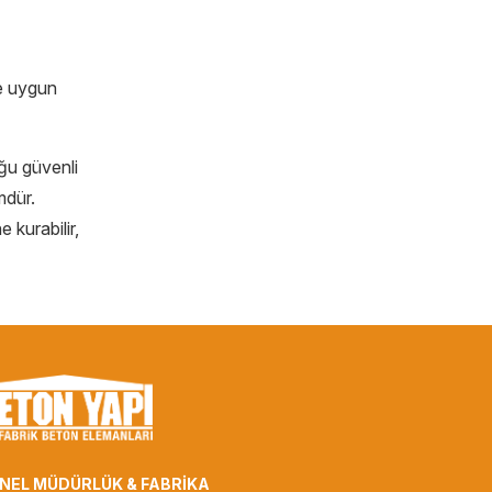
re uygun
uğu güvenli
mdür.
 kurabilir,
NEL MÜDÜRLÜK & FABRİKA