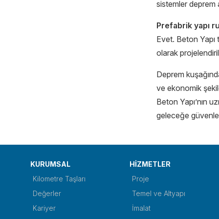
sistemler deprem a
Prefabrik yapı ru
Evet. Beton Yapı t
olarak projelendirili
Deprem kuşağında y
ve ekonomik şekil
Beton Yapı’nın uzm
geleceğe güvenle b
KURUMSAL
HİZMETLER
Kilometre Taşları
Proje
Değerler
Temel ve Altyapı
Kariyer
İmalat