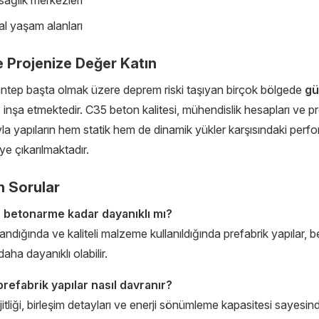
l yaşam alanları
e Projenize Değer Katın
ntep başta olmak üzere deprem riski taşıyan birçok bölgede
gü
r
inşa etmektedir. C35 beton kalitesi, mühendislik hesapları ve p
yla yapıların hem statik hem de dinamik yükler karşısındaki perf
 çıkarılmaktadır.
n Sorular
r betonarme kadar dayanıklı mı?
andığında ve kaliteli malzeme kullanıldığında prefabrik yapılar,
aha dayanıklı olabilir.
efabrik yapılar nasıl davranır?
ijitliği, birleşim detayları ve enerji sönümleme kapasitesi sayesin