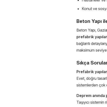
Konut ve sosya
Beton Yapı il
Beton Yapı, Gazia
prefabrik yapıla
bağlantı detayları
maksimum seviyeye
Sıkça Sorula
Prefabrik yapıla
Evet, doğru tasarl
sistemlerden çok d
Deprem anında pr
Taşıyıcı sistemin r