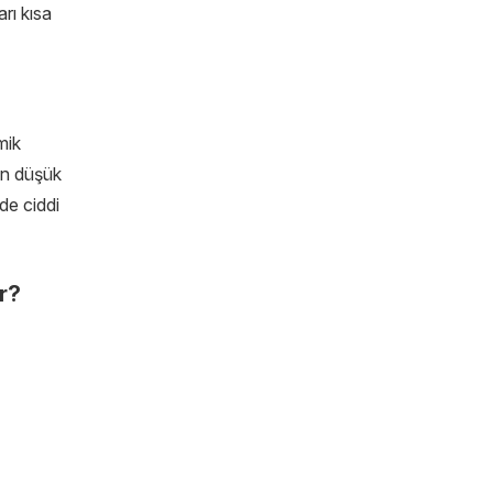
arı kısa
mik
nin düşük
ede ciddi
r?