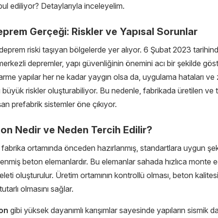
ul ediliyor? Detaylarıyla inceleyelim.
eprem Gerçeği: Riskler ve Yapısal Sorunlar
deprem riski taşıyan bölgelerde yer alıyor. 6 Şubat 2023 tarihi
kezli depremler, yapı güvenliğinin önemini acı bir şekilde göst
rme yapılar her ne kadar yaygın olsa da, uygulama hataları ve 
büyük riskler oluşturabiliyor. Bu nedenle, fabrikada üretilen ve t
n prefabrik sistemler öne çıkıyor.
on Nedir ve Neden Tercih Edilir?
, fabrika ortamında önceden hazırlanmış, standartlara uygun şek
rlenmiş beton elemanlardır. Bu elemanlar sahada hızlıca monte e
keleti oluşturulur. Üretim ortamının kontrollü olması, beton kalites
tutarlı olmasını sağlar.
on
gibi yüksek dayanımlı karışımlar sayesinde yapıların sismik day