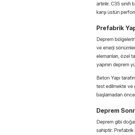
artırılır. C35 sın
karşı üstün perfo
Prefabrik Yap
Deprem bölgelerind
ve enerji sönümleme
elemanları, özel ta
yapının deprem yük
Beton Yapı tarafın
test edilmekte ve
başlamadan önce y
Deprem Sonra
Deprem gibi doğal
sahiptir. Prefabri