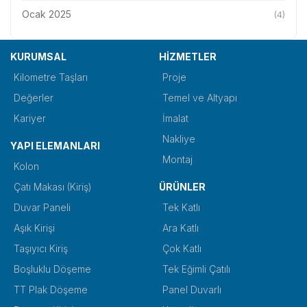
Ocak 2025
(4)
KURUMSAL
HİZMETLER
Kilometre Taşları
Proje
Değerler
Temel ve Altyapı
Kariyer
İmalat
Nakliye
YAPI ELEMANLARI
Montaj
Kolon
Çatı Makası (Kiriş)
ÜRÜNLER
Duvar Paneli
Tek Katlı
Aşık Kirişi
Ara Katlı
Taşıyıcı Kiriş
Çok Katlı
Boşluklu Döşeme
Tek Eğimli Çatılı
TT Plak Döşeme
Panel Duvarlı