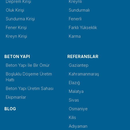
Deprem Kirişi
Kreynli
Oluk Kirişi
Sundurmalı
Sundurma Kirişi
Fenerli
Fener Kirişi
Farklı Yükseklik
Kreyn Kirişi
Karma
BETON YAPI
REFERANSLAR
Beton Yapı İle Bir Ömür
Gaziantep
Boşluklu Döşeme Üretim
Kahramanmaraş
Hattı
Elazığ
Beton Yapı Üretim Sahası
Malatya
Ekipmanlar
Sivas
BLOG
Osmaniye
Kilis
Adıyaman