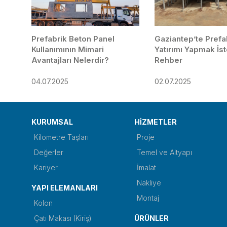
Prefabrik Beton Panel
Gaziantep’te Prefa
Kullanımının Mimari
Yatırımı Yapmak İs
Avantajları Nelerdir?
Rehber
04.07.2025
02.07.2025
KURUMSAL
HİZMETLER
Kilometre Taşları
Proje
Değerler
Temel ve Altyapı
Kariyer
İmalat
Nakliye
YAPI ELEMANLARI
Montaj
Kolon
Çatı Makası (Kiriş)
ÜRÜNLER