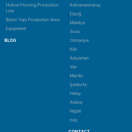
Hollow Flooring Production
Kahramanmaraş
Line
Elazığ
Beton Yapı Production Area
Malatya
Equipment
Sivas
BLOG
Osmaniye
Kilis
Adıyaman
Van
Mardin
Şanlıurfa
Hatay
Adana
Niğde
Iraq
CONTACT