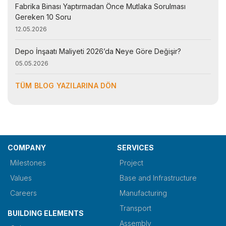
Fabrika Binası Yaptırmadan Önce Mutlaka Sorulması
Gereken 10 Soru
12.05.2026
Depo İnşaatı Maliyeti 2026’da Neye Göre Değişir?
05.05.2026
TÜM BLOG YAZILARINA DÖN
COMPANY
SERVICES
Milestones
Project
Values
Base and Infrastructure
Careers
Manufacturing
Transport
BUILDING ELEMENTS
Assembly