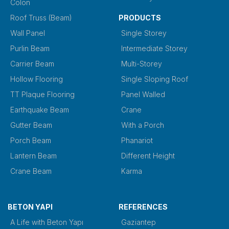
Colon
Roof Truss (Beam)
PRODUCTS
Wall Panel
Single Storey
Purlin Beam
Intermediate Storey
Carrier Beam
Multi-Storey
Hollow Flooring
Single Sloping Roof
TT Plaque Flooring
Panel Walled
Earthquake Beam
Crane
Gutter Beam
With a Porch
Porch Beam
Phanariot
Lantern Beam
Different Height
Crane Beam
Karma
BETON YAPI
REFERENCES
A Life with Beton Yapı
Gaziantep