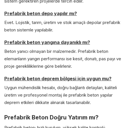
sistem gerektiren projelerde tercih edilir.
Prefabrik beton depo yapılır mı?
Evet. Lojistik, tarım, üretim ve stok amaçlı depolar prefabrik
beton sistemle yapılabilir.
Prefabrik beton yangına dayanıklı mı?
Beton yanıcı olmayan bir malzemedir. Prefabrik beton
elemanların yangın performansı ise kesit, donatı, pas payı ve
proje gerekliliklerine göre belirlenir.
Prefabrik beton deprem bölgesi için uygun mu?
Uygun mühendislik hesabı, doğru bağlantı detayları, kaliteli
üretim ve profesyonel montaj ile prefabrik beton yapılar
deprem etkileri dikkate alınarak tasarlanabilir.
Prefabrik Beton Doğru Yatırım mı?
Prefabrik beton; hızlı kurulum, yüksek kalite kontrolü,