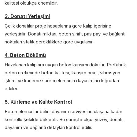
kalitesi oldukça önemlidir.
3. Donatı Yerleşimi
Çelik donatılar proje hesaplarına göre kalıp içerisine
yerleştirilir. Donatı miktarı, beton sınıfı, pas payı ve bağlantı
noktaları statik gerekliliklere göre uygulanır.
4. Beton Dökümü
Hazırlanan kalıplara uygun beton karışımı dökülür. Prefabrik
beton üretiminde beton kalitesi, karışım oranı, vibrasyon
işlemi ve kürleme süreci elemanın dayanımını doğrudan
etkiler.
5. Kürleme ve Kalite Kontrol
Beton elemanlar belirli dayanım seviyesine ulaşana kadar
kontrollü şekilde bekletilir. Bu süreçte ölçü, yüzey, donatı,
dayanım ve bağlantı detayları kontrol edilir.