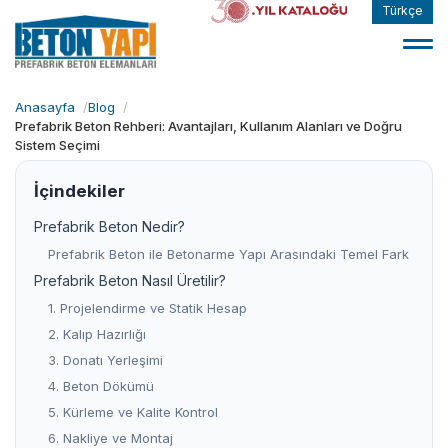
Türkçe
Anasayfa
Blog
Prefabrik Beton Rehberi: Avantajları, Kullanım Alanları ve Doğru
Sistem Seçimi
İçindekiler
Prefabrik Beton Nedir?
Prefabrik Beton ile Betonarme Yapı Arasındaki Temel Fark
Prefabrik Beton Nasıl Üretilir?
1. Projelendirme ve Statik Hesap
2. Kalıp Hazırlığı
3. Donatı Yerleşimi
4. Beton Dökümü
5. Kürleme ve Kalite Kontrol
6. Nakliye ve Montaj