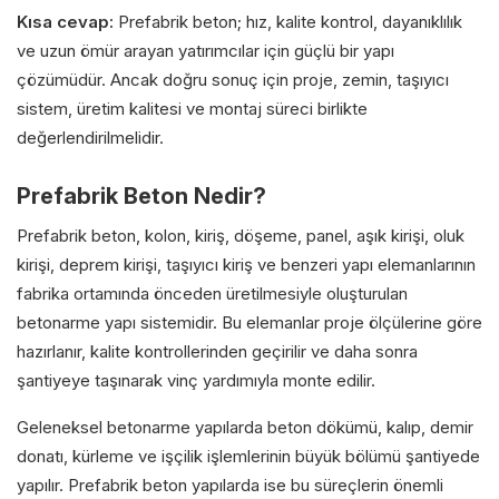
Kısa cevap:
Prefabrik beton; hız, kalite kontrol, dayanıklılık
ve uzun ömür arayan yatırımcılar için güçlü bir yapı
çözümüdür. Ancak doğru sonuç için proje, zemin, taşıyıcı
sistem, üretim kalitesi ve montaj süreci birlikte
değerlendirilmelidir.
Prefabrik Beton Nedir?
Prefabrik beton, kolon, kiriş, döşeme, panel, aşık kirişi, oluk
kirişi, deprem kirişi, taşıyıcı kiriş ve benzeri yapı elemanlarının
fabrika ortamında önceden üretilmesiyle oluşturulan
betonarme yapı sistemidir. Bu elemanlar proje ölçülerine göre
hazırlanır, kalite kontrollerinden geçirilir ve daha sonra
şantiyeye taşınarak vinç yardımıyla monte edilir.
Geleneksel betonarme yapılarda beton dökümü, kalıp, demir
donatı, kürleme ve işçilik işlemlerinin büyük bölümü şantiyede
yapılır. Prefabrik beton yapılarda ise bu süreçlerin önemli