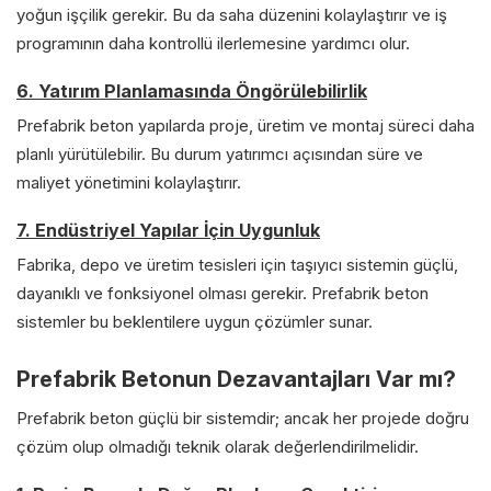
yoğun işçilik gerekir. Bu da saha düzenini kolaylaştırır ve iş
programının daha kontrollü ilerlemesine yardımcı olur.
6. Yatırım Planlamasında Öngörülebilirlik
Prefabrik beton yapılarda proje, üretim ve montaj süreci daha
planlı yürütülebilir. Bu durum yatırımcı açısından süre ve
maliyet yönetimini kolaylaştırır.
7. Endüstriyel Yapılar İçin Uygunluk
Fabrika, depo ve üretim tesisleri için taşıyıcı sistemin güçlü,
dayanıklı ve fonksiyonel olması gerekir. Prefabrik beton
sistemler bu beklentilere uygun çözümler sunar.
Prefabrik Betonun Dezavantajları Var mı?
Prefabrik beton güçlü bir sistemdir; ancak her projede doğru
çözüm olup olmadığı teknik olarak değerlendirilmelidir.