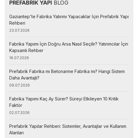
PREFABRİK YAPI
BLOG
Gaziantep'te Fabrika Yatırımı Yapacaklar İçin Prefabrik Yapı
Rehberi
23.07.2026
Fabrika Yapımı İçin Doğru Arsa Nasıl Seçilir? Yatırımcılar İçin
Kapsamlı Rehber
16.07.2026
Prefabrik Fabrika mı Betonarme Fabrika mı? Hangi Sistem
Daha Avantajlı?
09.07.2026
Fabrika Yapımı Kaç Ay Sürer? Süreyi Etkileyen 10 Kritik
Faktör
02.07.2026
Prefabrik Yapılar Rehberi: Sistemler, Avantajlar ve Kullanım
Alanları