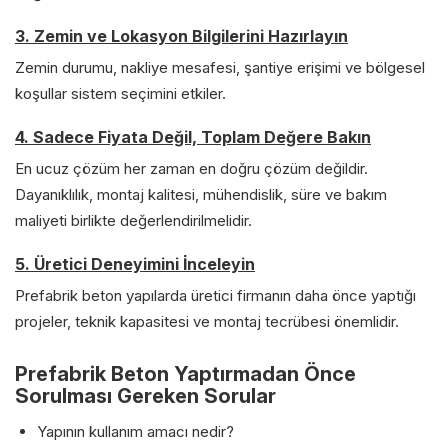
3. Zemin ve Lokasyon Bilgilerini Hazırlayın
Zemin durumu, nakliye mesafesi, şantiye erişimi ve bölgesel
koşullar sistem seçimini etkiler.
4. Sadece Fiyata Değil, Toplam Değere Bakın
En ucuz çözüm her zaman en doğru çözüm değildir.
Dayanıklılık, montaj kalitesi, mühendislik, süre ve bakım
maliyeti birlikte değerlendirilmelidir.
5. Üretici Deneyimini İnceleyin
Prefabrik beton yapılarda üretici firmanın daha önce yaptığı
projeler, teknik kapasitesi ve montaj tecrübesi önemlidir.
Prefabrik Beton Yaptırmadan Önce
Sorulması Gereken Sorular
Yapının kullanım amacı nedir?