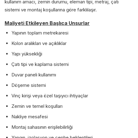
kullanım amacı, zemin durumu, eleman tipi, metraj, çatı
sistemi ve montaj koşullarına göre farklılaşır.
Maliyeti Etkileyen Başlıca Unsurlar
Yapının toplam metrekaresi
Kolon aralıkları ve açıklıklar
Yapı yüksekliği
Çatı tipi ve kaplama sistemi
Duvar paneli kullanımı
Döşeme sistemi
Vinç kirişi veya özel taşıyıcı ihtiyaçlar
Zemin ve temel koşulları
Nakliye mesafesi
Montaj sahasının erişilebilirliği
Yangın, izolasyon ve cephe beklentileri