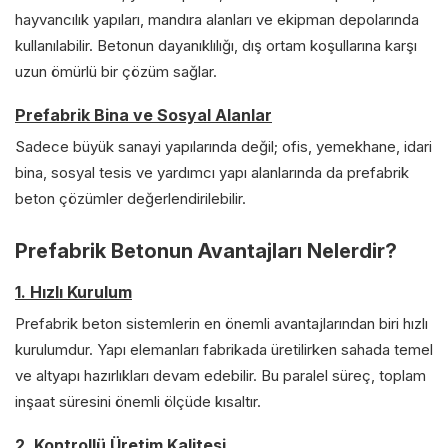
hayvancılık yapıları, mandıra alanları ve ekipman depolarında
kullanılabilir. Betonun dayanıklılığı, dış ortam koşullarına karşı
uzun ömürlü bir çözüm sağlar.
Prefabrik Bina ve Sosyal Alanlar
Sadece büyük sanayi yapılarında değil; ofis, yemekhane, idari
bina, sosyal tesis ve yardımcı yapı alanlarında da prefabrik
beton çözümler değerlendirilebilir.
Prefabrik Betonun Avantajları Nelerdir?
1. Hızlı Kurulum
Prefabrik beton sistemlerin en önemli avantajlarından biri hızlı
kurulumdur. Yapı elemanları fabrikada üretilirken sahada temel
ve altyapı hazırlıkları devam edebilir. Bu paralel süreç, toplam
inşaat süresini önemli ölçüde kısaltır.
2. Kontrollü Üretim Kalitesi