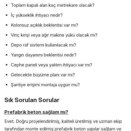
Toplam kapalı alan kaç metrekare olacak?
İç yükseklik ihtiyacı nedir?
Kolonsuz açıklık beklentisi var mı?
Vinç kirişi veya ağır makine yükü olacak mı?
Depo raf sistemi kullanılacak mı?
Yangın dayanımı beklentisi nedir?
Cephe paneli veya yalıtım ihtiyacı var mı?
Gelecekte büyüme planı var mı?
Şantiye erişimi montaja uygun mu?
Sık Sorulan Sorular
Prefabrik beton sağlam mı?
Evet. Doğru projelendirilmiş, kaliteli üretilmiş ve uzman ekip
tarafından monte edilmiş prefabrik beton yapılar sağlam ve