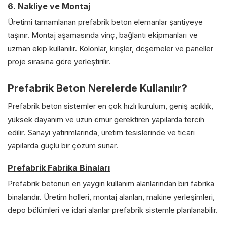
6. Nakliye ve Montaj
Üretimi tamamlanan prefabrik beton elemanlar şantiyeye
taşınır. Montaj aşamasında vinç, bağlantı ekipmanları ve
uzman ekip kullanılır. Kolonlar, kirişler, döşemeler ve paneller
proje sırasına göre yerleştirilir.
Prefabrik Beton Nerelerde Kullanılır?
Prefabrik beton sistemler en çok hızlı kurulum, geniş açıklık,
yüksek dayanım ve uzun ömür gerektiren yapılarda tercih
edilir. Sanayi yatırımlarında, üretim tesislerinde ve ticari
yapılarda güçlü bir çözüm sunar.
Prefabrik Fabrika Binaları
Prefabrik betonun en yaygın kullanım alanlarından biri fabrika
binalarıdır. Üretim holleri, montaj alanları, makine yerleşimleri,
depo bölümleri ve idari alanlar prefabrik sistemle planlanabilir.