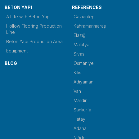
BETON YAPI
REFERENCES
A Life with Beton Yapı
Gaziantep
Hollow Flooring Production
Kahramanmaraş
Line
Elazığ
Beton Yapı Production Area
Malatya
Equipment
Sivas
BLOG
Osmaniye
Kilis
Adıyaman
Van
Mardin
Şanlıurfa
Hatay
Adana
Niğde