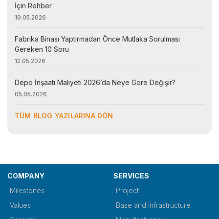
İçin Rehber
19.05.2026
Fabrika Binası Yaptırmadan Önce Mutlaka Sorulması
Gereken 10 Soru
12.05.2026
Depo İnşaatı Maliyeti 2026’da Neye Göre Değişir?
05.05.2026
TÜM BLOG YAZILARINA DÖN
COMPANY
SERVICES
Milestones
Project
Values
Base and Infrastructure