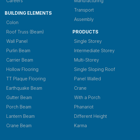
Careers
Manufacturing
Transport
BUILDING ELEMENTS
Assembly
Colon
Roof Truss (Beam)
PRODUCTS
Wall Panel
Single Storey
Purlin Beam
Intermediate Storey
Carrier Beam
Multi-Storey
Hollow Flooring
Single Sloping Roof
TT Plaque Flooring
Panel Walled
Earthquake Beam
Crane
Gutter Beam
With a Porch
Porch Beam
Phanariot
Lantern Beam
Different Height
Crane Beam
Karma