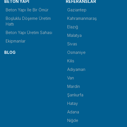
BETON YAPI
REFERANSLAR
Beton Yapı İle Bir Ömür
Gaziantep
Boşluklu Döşeme Üretim
Kahramanmaraş
Hattı
Elazığ
Beton Yapı Üretim Sahası
Malatya
Ekipmanlar
Sivas
BLOG
Osmaniye
Kilis
Adıyaman
Van
Mardin
Şanlıurfa
Hatay
Adana
Niğde