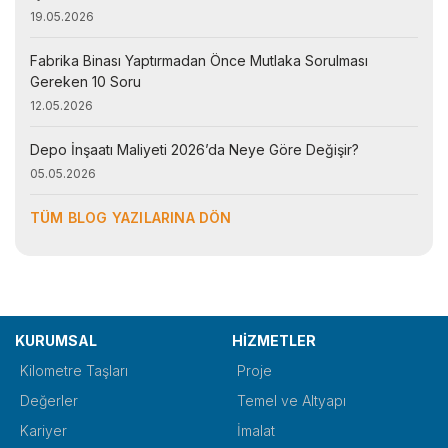
19.05.2026
Fabrika Binası Yaptırmadan Önce Mutlaka Sorulması
Gereken 10 Soru
12.05.2026
Depo İnşaatı Maliyeti 2026’da Neye Göre Değişir?
05.05.2026
TÜM BLOG YAZILARINA DÖN
KURUMSAL
HİZMETLER
Kilometre Taşları
Proje
Değerler
Temel ve Altyapı
Kariyer
İmalat