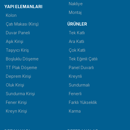
Nakliye
YAPI ELEMANLARI
Montaj
Kolon
Çatı Makası (Kiriş)
ÜRÜNLER
Duvar Paneli
Tek Katlı
Aşık Kirişi
Ara Katlı
Taşıyıcı Kiriş
Çok Katlı
Boşluklu Döşeme
Tek Eğimli Çatılı
TT Plak Döşeme
Panel Duvarlı
Deprem Kirişi
Kreynli
Oluk Kirişi
Sundurmalı
Sundurma Kirişi
Fenerli
Fener Kirişi
Farklı Yükseklik
Kreyn Kirişi
Karma