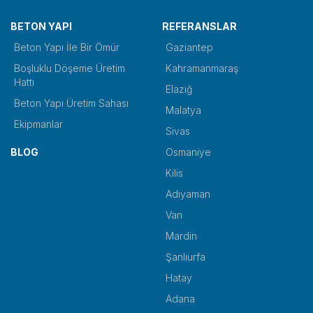
BETON YAPI
REFERANSLAR
Beton Yapı İle Bir Ömür
Gaziantep
Boşluklu Döşeme Üretim
Kahramanmaraş
Hattı
Elazığ
Beton Yapı Üretim Sahası
Malatya
Ekipmanlar
Sivas
BLOG
Osmaniye
Kilis
Adıyaman
Van
Mardin
Şanlıurfa
Hatay
Adana