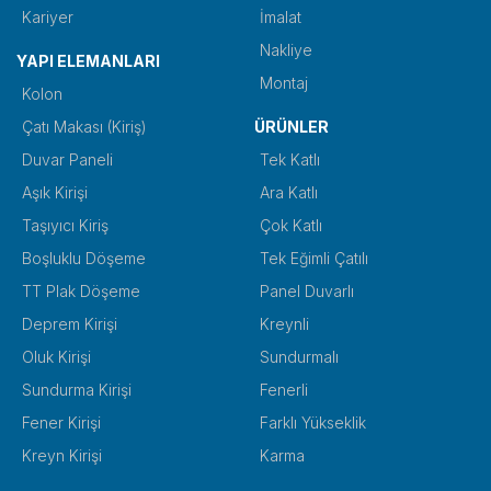
Kariyer
İmalat
Nakliye
YAPI ELEMANLARI
Montaj
Kolon
Çatı Makası (Kiriş)
ÜRÜNLER
Duvar Paneli
Tek Katlı
Aşık Kirişi
Ara Katlı
Taşıyıcı Kiriş
Çok Katlı
Boşluklu Döşeme
Tek Eğimli Çatılı
TT Plak Döşeme
Panel Duvarlı
Deprem Kirişi
Kreynli
Oluk Kirişi
Sundurmalı
Sundurma Kirişi
Fenerli
Fener Kirişi
Farklı Yükseklik
Kreyn Kirişi
Karma